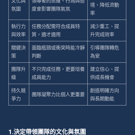
文化與
領導者的思維、行為與態
境、降低流動
氛圍
度會影響團隊氣氛
率
執行力
任務分配需符合成員特
減少重工、提
與效率
質，適才適用
升完成效率
關鍵決
面臨瓶頸或衝突時能冷靜
引導團隊轉危
策
判斷
為安
團隊升
不只完成任務，更要培養
建立信心、提
級
成員能力
供成長機會
持久競
創造明確方向
團隊凝聚力比個人更重要
爭力
與長期動能
1.決定帶領團隊的文化與氛圍