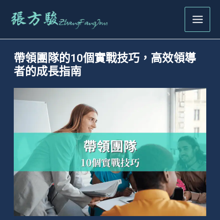
跳
Main
至
Men
主
要
帶領團隊的10個實戰技巧，高效領導
內
者的成長指南
容