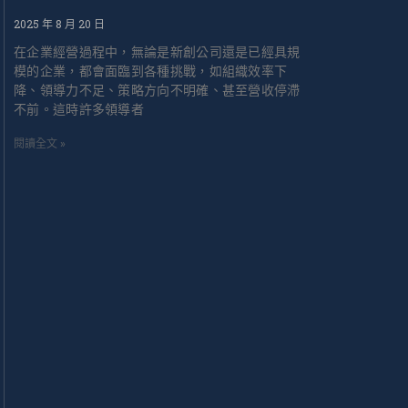
2025 年 8 月 20 日
在企業經營過程中，無論是新創公司還是已經具規
模的企業，都會面臨到各種挑戰，如組織效率下
降、領導力不足、策略方向不明確、甚至營收停滯
不前。這時許多領導者
閱讀全文 »