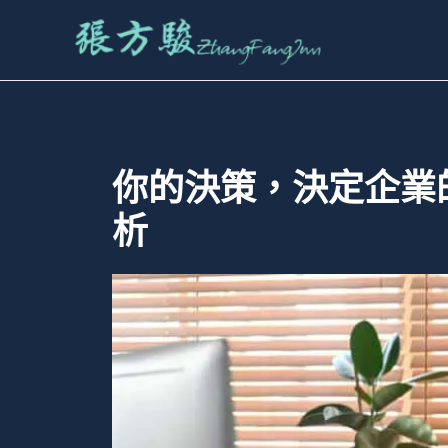
跳
至
主
要
內
容
你的決策，決定企業
析