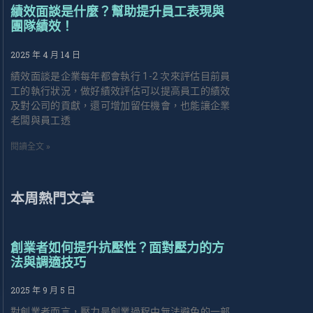
績效面談是什麼？幫助提升員工表現與
團隊績效！
2025 年 4 月 14 日
績效面談是企業每年都會執行 1-2 次來評估目前員
工的執行狀況，做好績效評估可以提高員工的績效
及對公司的貢獻，還可增加留任機會，也能讓企業
老闆與員工透
閱讀全文 »
本周熱門文章
創業者如何提升抗壓性？面對壓力的方
法與調適技巧
2025 年 9 月 5 日
對創業者而言，壓力是創業過程中無法避免的一部